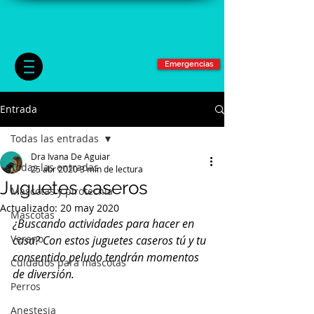
Emergencias
Entrada
Todas las entradas
Dra Ivana De Aguiar
Todas las entradas
25 abr 2020
3 min de lectura
Juguetes caseros
Mascotas y pirotecnia
Actualizado:
20 may 2020
Mascotas
¿Buscando actividades para hacer en 
Verano
casa? Con estos juguetes caseros tú y tu 
consentido peludo tendrán momentos 
Cuidados para mascotas
de diversión.
Perros
Anestesia