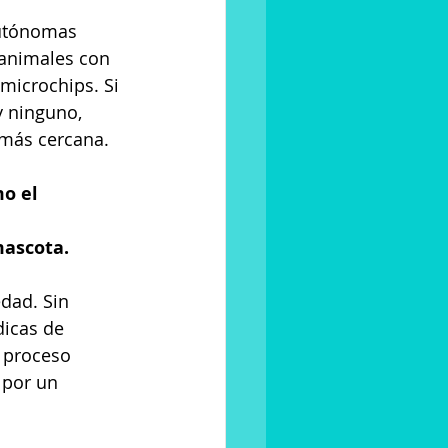
utónomas 
 animales con 
microchips. Si 
y ninguno, 
 más cercana.
o el 
mascota.
dad. Sin 
icas de 
n proceso 
 por un 