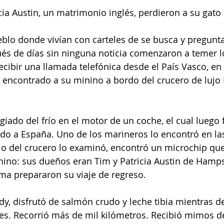
cia Austin, un matrimonio inglés, perdieron a su gato 
blo donde vivían con carteles de se busca y pregunta
és de días sin ninguna noticia comenzaron a temer lo
recibir una llamada telefónica desde el País Vasco, en
 encontrado a su minino a bordo del crucero de lujo 
iado del frío en el motor de un coche, el cual luego f
ado a España. Uno de los marineros lo encontró en la
io del crucero lo examinó, encontró un microchip que
ino: sus dueños eran Tim y Patricia Austin de Hamps
ma prepararon su viaje de regreso.
ndy, disfrutó de salmón crudo y leche tibia mientras 
s. Recorrió más de mil kilómetros. Recibió mimos de