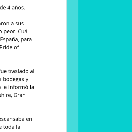
de 4 años. 
ron a sus 
 peor. Cuál 
 España, para 
Pride of 
ue traslado al 
s bodegas y 
 le informó la 
hire, Gran 
descansaba en 
 toda la 