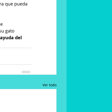
ara que pueda 
e 
su gato 
 ayuda del 
Ver todo