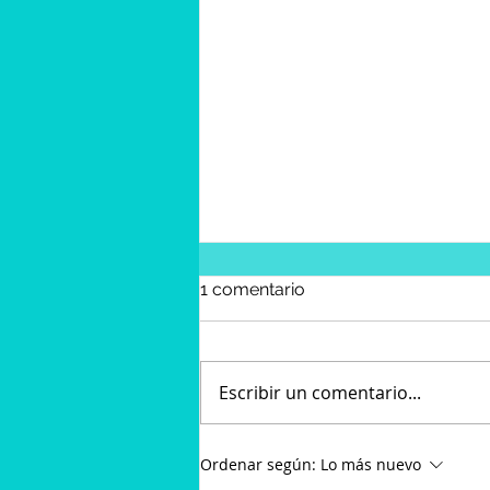
1 comentario
Escribir un comentario...
5 Razones para Adoptar en
Ordenar según:
Lo más nuevo
vez de Comprar