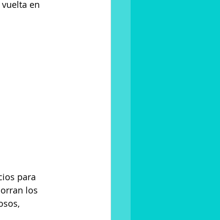
 vuelta en 
ios para 
orran los 
osos, 