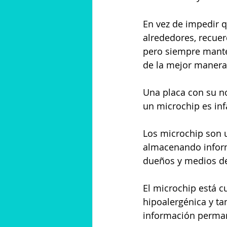
En vez de impedir qu
alrededores, recuer
pero siempre mante
de la mejor manera 
Una placa con su n
un microchip es infa
Los microchip son u
almacenando inform
dueños y medios de
El microchip está 
hipoalergénica y ta
información permane