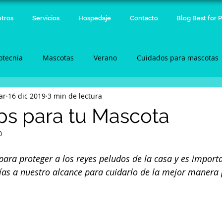
tros
Servicios
Hospedaje
Contacto
Blog Best for P
otecnia
Mascotas
Verano
Cuidados para mascotas
ar
16 dic 2019
3 min de lectura
ps para tu Mascota
0
ra proteger a los reyes peludos de la casa y es import
ías a nuestro alcance para cuidarlo de la mejor manera 