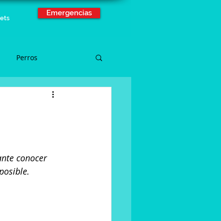
Emergencias
ets
Perros
ante conocer 
posible. 