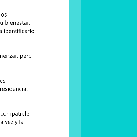
los 
u bienestar, 
identificarlo 
menzar, pero 
es 
esidencia, 
compatible, 
 vez y la 