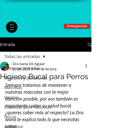
Emergencias
Entrada
Todas las entradas
Dra Ivana De Aguiar
Todas las entradas
20 jul 2020
3 min de lectura
Higiene Bucal para Perros
Mascotas y pirotecnia
Siempre tratamos de mantener a 
Mascotas
nuestras mascotas con la mejor 
Verano
atención posible, por eso también es 
importante cuidar su salud bucal, 
Cuidados para mascotas
¿quieres saber más al respecto? La Dra. 
Perros
Ivana te explica todo lo que necesitas 
saber.
Anestesia